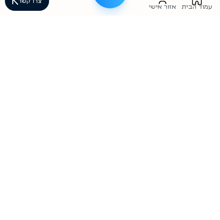
צרו קשר
עמוד הבית
אזור אישי
לא בטוחים אם הליווי מתאים לכם או
סתם רוצים להתייעץ? השאירו פרטים
וניצור איתכם קשר בהקדם
שם פרטי
שם משפחה
אימייל
מספר טלפון
קראתי ואני מאשר את
תנאי השימוש ומדיניות
הפרטיות
באתר
שליחה